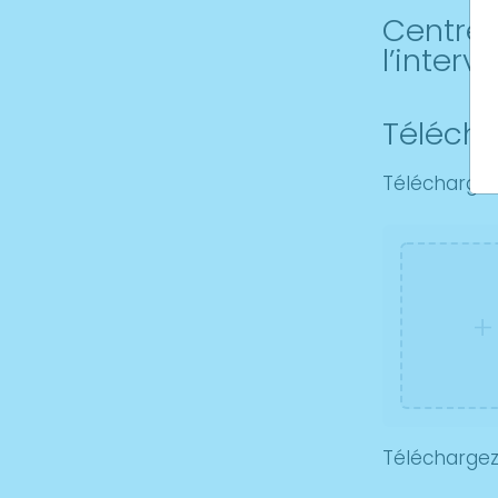
Centre 
l’interv
Télécha
Téléchargez
+
Téléchargez