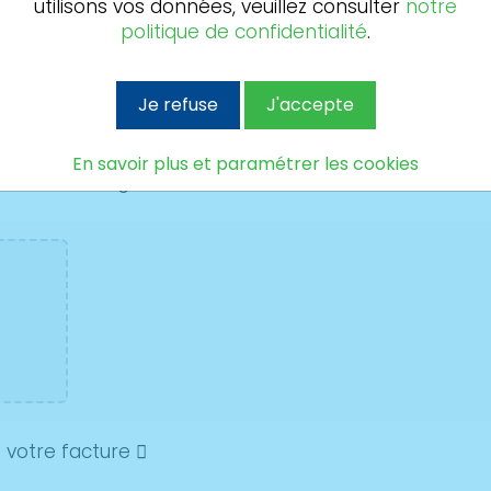
utilisons vos données, veuillez consulter
notre
Point S Glass ayant effectué
politique de confidentialité
.
ention
Je refuse
J'accepte
rgez votre carte grise et votre fa
En savoir plus et paramétrer les cookies
 votre carte grise
 votre facture