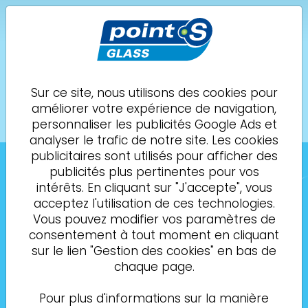
POINT S Glass
Raon-l'Étape
EURL DE LA PLAINE
Sur ce site, nous utilisons des cookies pour
améliorer votre expérience de navigation,
Demande de
03 66 88 12 06
personnaliser les publicités Google Ads et
rendez-vous
analyser le trafic de notre site. Les cookies
publicitaires sont utilisés pour afficher des
publicités plus pertinentes pour vos
intérêts. En cliquant sur "J'accepte", vous
acceptez l'utilisation de ces technologies.
Vous pouvez modifier vos paramètres de
consentement à tout moment en cliquant
sur le lien "Gestion des cookies" en bas de
chaque page.
Pour plus d'informations sur la manière